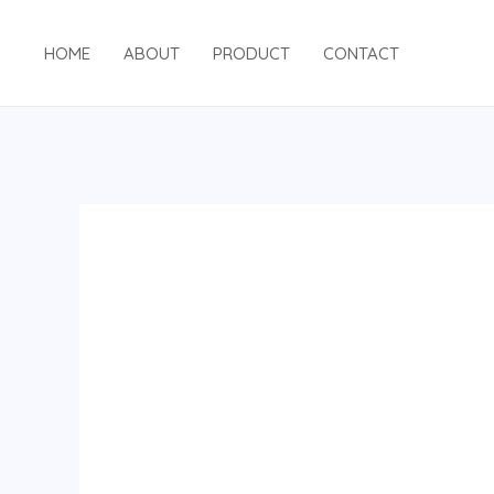
跳
至
HOME
ABOUT
PRODUCT
CONTACT
内
容