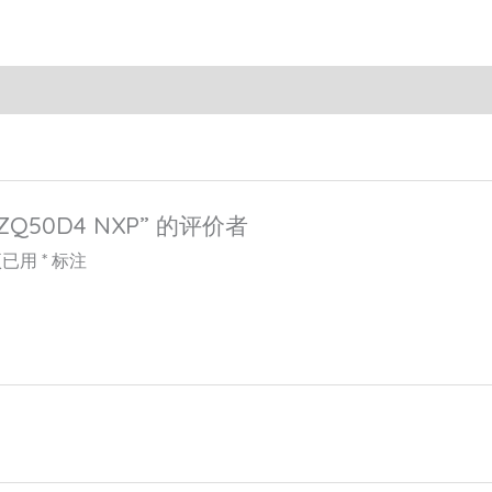
Q50D4 NXP” 的评价者
项已用
*
标注