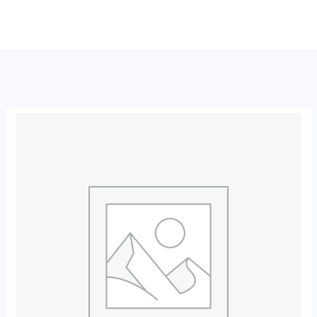
跳
至
内
容