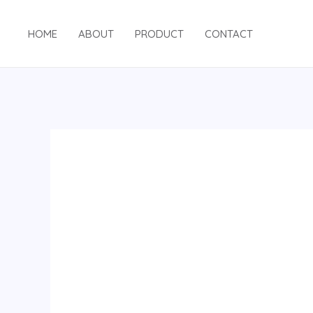
跳
至
HOME
ABOUT
PRODUCT
CONTACT
内
容