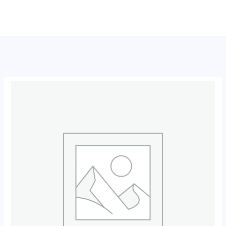
跳
至
内
容