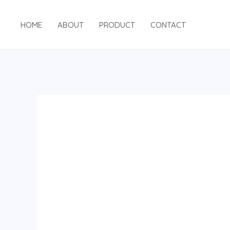
跳
至
HOME
ABOUT
PRODUCT
CONTACT
内
容