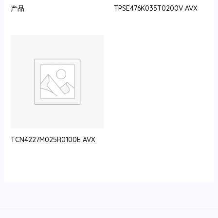
产品
TPSE476K035T0200V AVX
TCN4227M025R0100E AVX