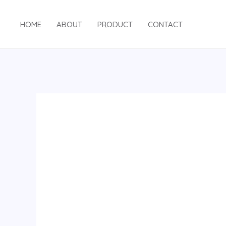
跳
至
HOME
ABOUT
PRODUCT
CONTACT
内
容