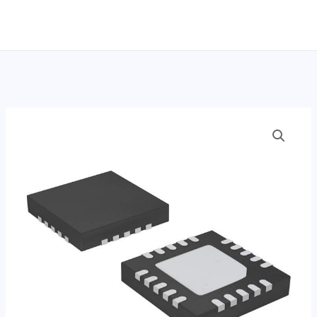
跳
至
内
容