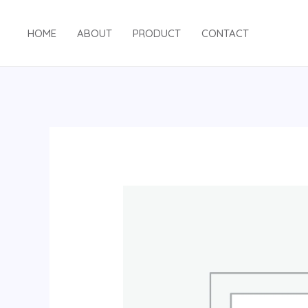
跳
至
HOME
ABOUT
PRODUCT
CONTACT
内
容