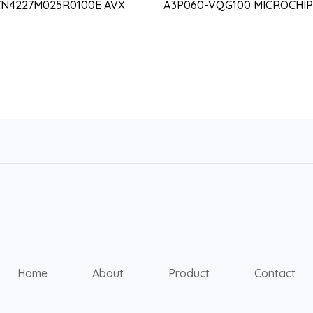
CN4227M025R0100E AVX
A3P060-VQG100 MICROCHIP
Home
About
Product
Contact